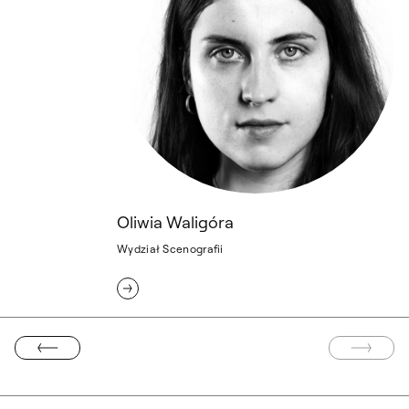
Oliwia Waligóra
Wydział Scenografii
EDNIA STRONA
NASTĘP