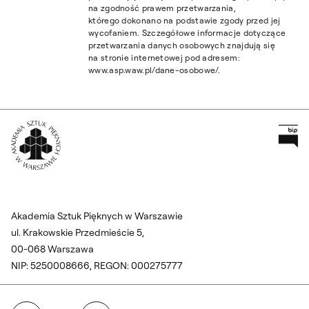
na zgodność prawem przetwarzania,
którego dokonano na podstawie zgody przed jej
wycofaniem. Szczegółowe informacje dotyczące
przetwarzania danych osobowych znajdują się
na stronie internetowej pod adresem:
www.asp.waw.pl/dane-osobowe/.
Pr
Wróć na Stronę Główną
Akademia Sztuk Pięknych w Warszawie
ul. Krakowskie Przedmieście 5,
00-068 Warszawa
NIP: 5250008666, REGON: 000275777
Facebook
Instagram