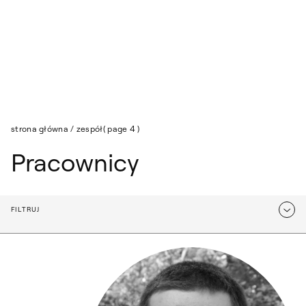
Przejdź do wyszukiwarki
Przejdź do treści
Lista: Pracownicy
strona główna
/
zespół
( page 4 )
Pracownicy
FILTRUJ
Opcje filtrowania
Adam Trwoga