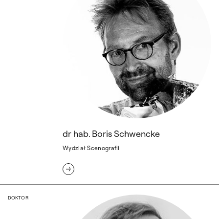
dr hab. Boris Schwencke
Wydział Scenografii
dr Jędrzej Skajster
DOKTOR