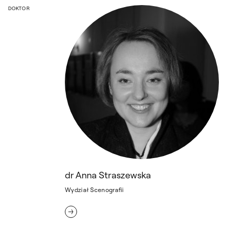
dr Anna Straszewska
DOKTOR
dr Anna Straszewska
Wydział Scenografii