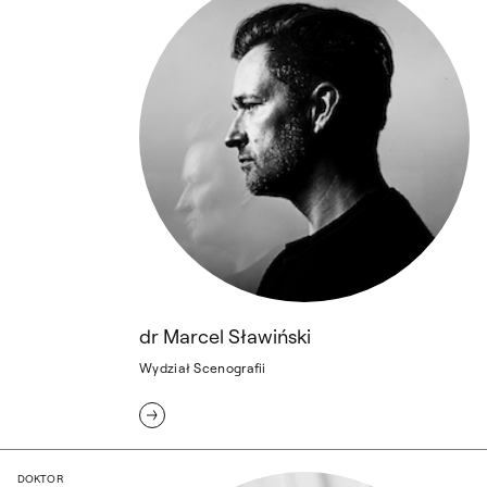
dr Marcel Sławiński
Wydział Scenografii
dr Katarzyna Sobańska
DOKTOR