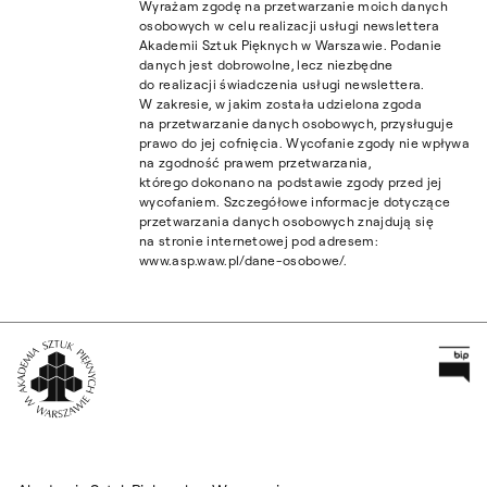
Wyrażam zgodę na przetwarzanie moich danych
osobowych w celu realizacji usługi newslettera
Akademii Sztuk Pięknych w Warszawie. Podanie
danych jest dobrowolne, lecz niezbędne
do realizacji świadczenia usługi newslettera.
W zakresie, w jakim została udzielona zgoda
na przetwarzanie danych osobowych, przysługuje
prawo do jej cofnięcia. Wycofanie zgody nie wpływa
na zgodność prawem przetwarzania,
którego dokonano na podstawie zgody przed jej
wycofaniem. Szczegółowe informacje dotyczące
przetwarzania danych osobowych znajdują się
na stronie internetowej pod adresem:
www.asp.waw.pl/dane-osobowe/.
Pr
Wróć na Stronę Główną