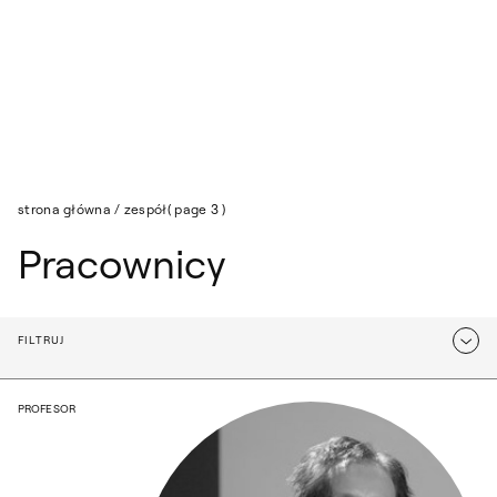
Przejdź do wyszukiwarki
Przejdź do treści
Lista: Pracownicy
strona główna
/
zespół
( page 3 )
Pracownicy
FILTRUJ
Opcje filtrowania
prof. Magdalena Raszewska
PROFESOR