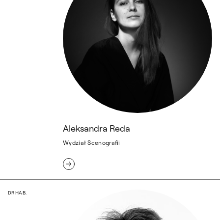
Aleksandra Reda
Wydział Scenografii
dr hab. Boris Schwencke
DR HAB.