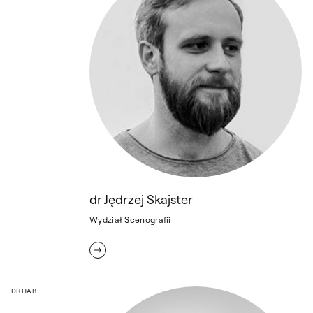
dr Jędrzej Skajster
Wydział Scenografii
dr hab. Julia Skrzynecka
DR HAB.
fot. dr Piotr Kucia