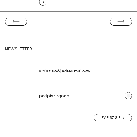
NASTĘPNA ST
EDNIA STRONA
NEWSLETTER
wpisz swój adres mailowy
podpisz zgodę
ZAPISZ SIĘ