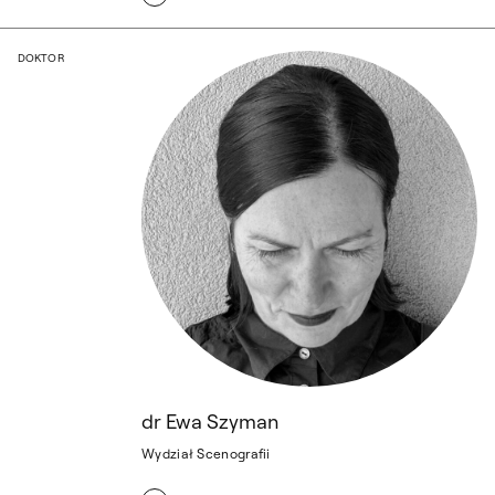
dr Ewa Szyman
DOKTOR
dr Ewa Szyman
Wydział Scenografii