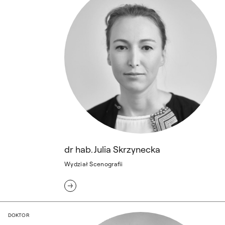
dr hab. Julia Skrzynecka
Wydział Scenografii
dr Marcel Sławiński
DOKTOR
Marcel Sławiński