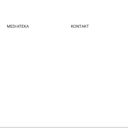
MEDIATEKA
KONTAKT
prof. Janusz Sosnowski
Dziekanat
prof. Ewa Braun
Dziekani
dr Katarzyna Sobańska, dr Marcel Sławiński
Kierownik obiektu
dr Jagna Janicka