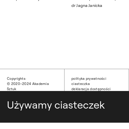
dr Jagna Janicka
Copyrights:
polityka prywatności
© 2020–2024 Akademia
ciasteczka
Sztuk
deklaracja dostępności
Pięknych w Warszawie
obsługa techniczna
Wszelkie prawa zastrzeżone.
Używamy ciasteczek