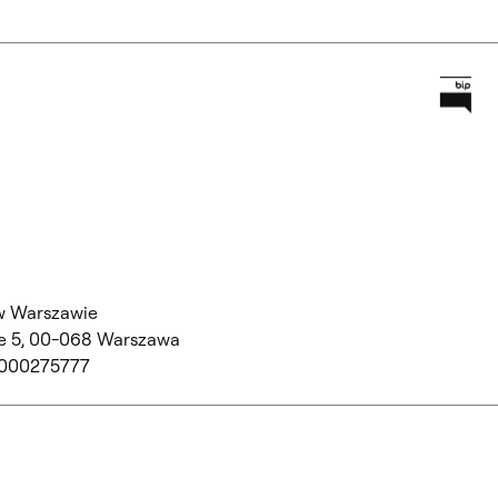
Prz
Główną
w Warszawie
 5,
00-068 Warszawa
 000275777