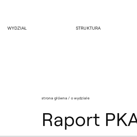
WYDZIAŁ
STRUKTURA
O wydziale
Struktura wydziału
Program
Nasza Kadra
Raport PKA
Historia
Władze
Strona archiwalna
Aktualności
strona główna
/
o wydziale
Raport PK