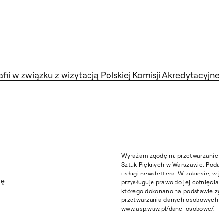
i w związku z wizytacją Polskiej Komisji Akredytacyj
Wyrażam zgodę na przetwarzanie 
Sztuk Pięknych w Warszawie. Poda
usługi newslettera. W zakresie, 
dę
przysługuje prawo do jej cofnięc
którego dokonano na podstawie z
przetwarzania danych osobowych z
www.asp.waw.pl/dane-osobowe/.