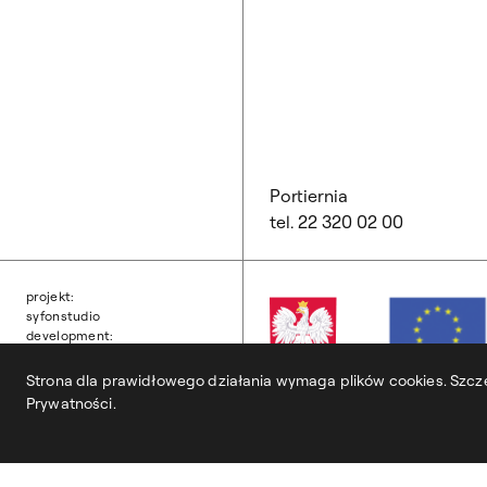
Portiernia
tel. 22 320 02 00
projekt:
syfonstudio
development:
owls department
Strona dla prawidłowego działania wymaga plików cookies. Szcze
Prywatności.