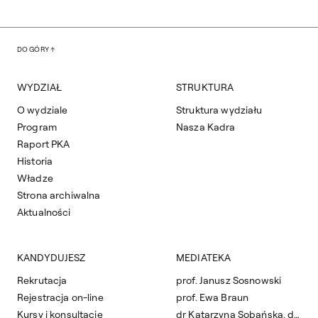
DO GÓRY
WYDZIAŁ
STRUKTURA
O wydziale
Struktura wydziału
Program
Nasza Kadra
Raport PKA
Historia
Władze
Strona archiwalna
Aktualności
KANDYDUJESZ
MEDIATEKA
Rekrutacja
prof. Janusz Sosnowski
Rejestracja on-line
prof. Ewa Braun
Kursy i konsultacje
dr Katarzyna Sobańska, dr Marcel Sławiński