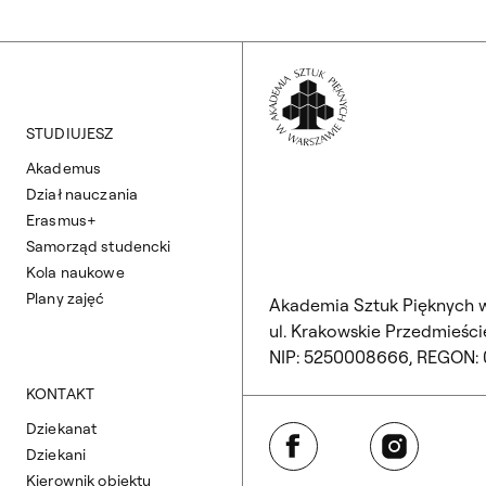
Wróć na Stronę 
STUDIUJESZ
Akademus
Dział nauczania
Erasmus+
Samorząd studencki
Kola naukowe
Plany zajęć
Akademia Sztuk Pięknych 
ul. Krakowskie Przedmieście
NIP: 5250008666, REGON:
KONTAKT
Dziekanat
Facebook
Instagram
Dziekani
Kierownik obiektu