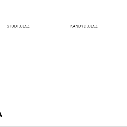
Przejdź do wyszukiwarki
Przejdź do treści
STUDIUJESZ
KANDYDUJESZ
Akademus
Rekrutacja
Dział nauczania
Rejestracja on-line
Erasmus+
Kursy i konsultacje
Samorząd studencki
Kola naukowe
Plany zajęć
A