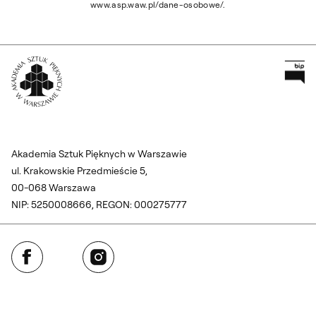
www.asp.waw.pl/dane-osobowe/.
Pr
Wróć na Stronę Główną
Akademia Sztuk Pięknych w Warszawie
ul. Krakowskie Przedmieście 5,
00-068 Warszawa
NIP: 5250008666, REGON: 000275777
Facebook
Instagram